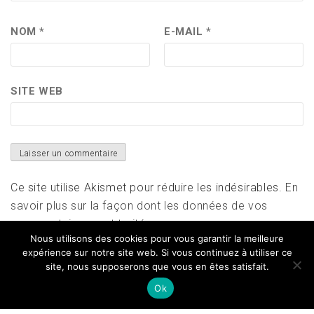
NOM
*
E-MAIL
*
SITE WEB
Ce site utilise Akismet pour réduire les indésirables.
En
savoir plus sur la façon dont les données de vos
commentaires sont traitées
.
Nous utilisons des cookies pour vous garantir la meilleure
expérience sur notre site web. Si vous continuez à utiliser ce
site, nous supposerons que vous en êtes satisfait.
Ok