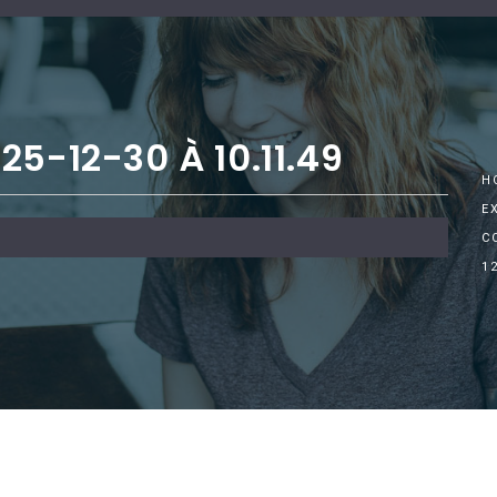
5-12-30 À 10.11.49
H
E
C
12