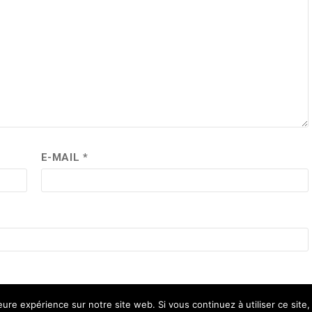
E-MAIL
*
leure expérience sur notre site web. Si vous continuez à utiliser ce sit
rables.
En savoir plus sur la façon dont les données de vos