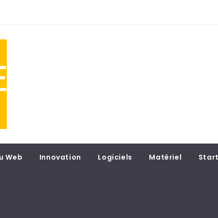
NE
 du
u Web
Innovation
Logiciels
Matériel
Star