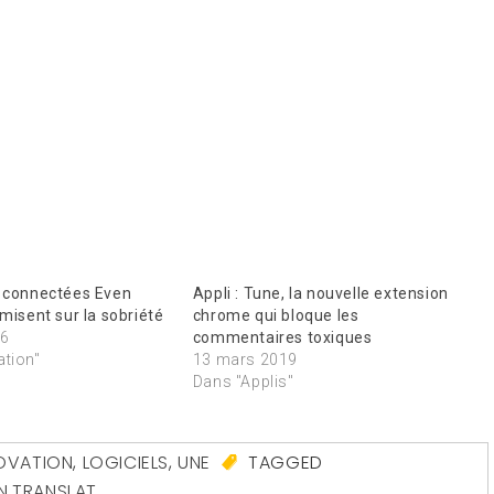
s connectées Even
Appli : Tune, la nouvelle extension
 misent sur la sobriété
chrome qui bloque les
26
commentaires toxiques
ation"
13 mars 2019
Dans "Applis"
OVATION
,
LOGICIELS
,
UNE
TAGGED
N
,
TRANSLAT