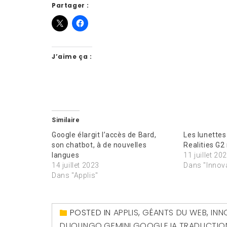
Partager :
J’aime ça :
Similaire
Google élargit l’accès de Bard,
Les lunette
son chatbot, à de nouvelles
Realities G2
langues
11 juillet 20
14 juillet 2023
Dans "Innov
Dans "Applis"
POSTED IN
APPLIS
,
GÉANTS DU WEB
,
INN
DUOLINGO
,
GEMINI
,
GOOGLE
,
IA
,
TRADUCTIO