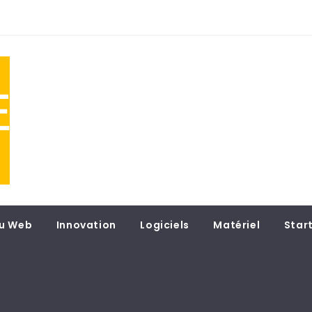
NE
 du
u Web
Innovation
Logiciels
Matériel
Star