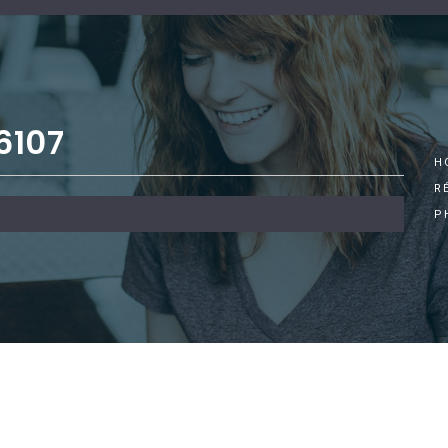
6107
H
R
P