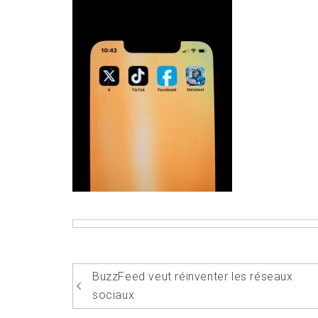
Navigation
BuzzFeed veut réinventer les réseaux
de
sociaux