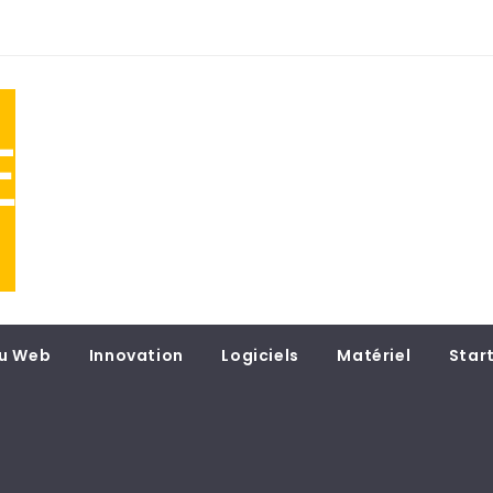
NE
 du
u Web
Innovation
Logiciels
Matériel
Star