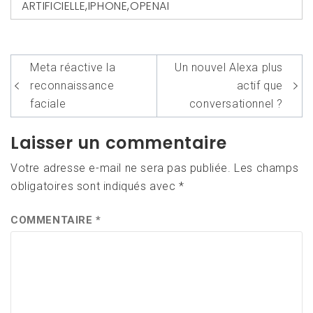
ARTIFICIELLE
,
IPHONE
,
OPENAI
Navigation
Meta réactive la
Un nouvel Alexa plus
de
reconnaissance
actif que
l’article
faciale
conversationnel ?
Laisser un commentaire
Votre adresse e-mail ne sera pas publiée.
Les champs
obligatoires sont indiqués avec
*
COMMENTAIRE
*