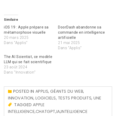
Similaire
iOS 19 : Apple prépare sa
DoorDash abandonne sa
métamorphose visuelle
commande en intelligence
20 mars 2025
artificielle
Dans "Applis"
21 mai 2025
Dans "Applis"
The AI Scientist, ce modèle
LLM qui se fait scientifique
23 août 2024
Dans "Innovation"
POSTED IN
APPLIS
,
GÉANTS DU WEB
,
INNOVATION
,
LOGICIELS
,
TESTS PRODUITS
,
UNE
TAGGED
APPLE
INTELLIGENCE
,
CHATGPT
,
IA
,
INTELLIGENCE