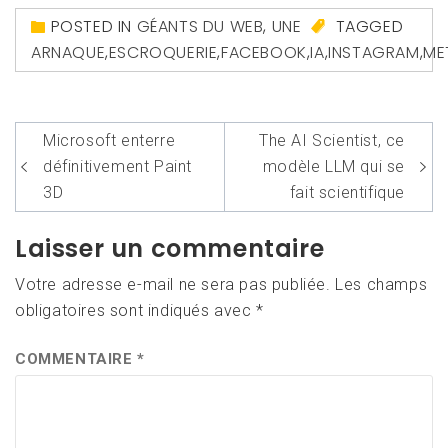
POSTED IN
GÉANTS DU WEB
,
UNE
TAGGED
ARNAQUE
,
ESCROQUERIE
,
FACEBOOK
,
IA
,
INSTAGRAM
,
ME
Navigation
Microsoft enterre
The AI Scientist, ce
de
définitivement Paint
modèle LLM qui se
l’article
3D
fait scientifique
Laisser un commentaire
Votre adresse e-mail ne sera pas publiée.
Les champs
obligatoires sont indiqués avec
*
COMMENTAIRE
*