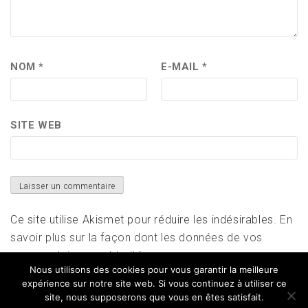
NOM
*
E-MAIL
*
SITE WEB
Ce site utilise Akismet pour réduire les indésirables.
En
savoir plus sur la façon dont les données de vos
commentaires sont traitées
.
Nous utilisons des cookies pour vous garantir la meilleure
expérience sur notre site web. Si vous continuez à utiliser ce
site, nous supposerons que vous en êtes satisfait.