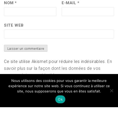
NOM
*
E-MAIL
*
SITE WEB
Ce site utilise Akismet pour réduire les indésirables.
En
savoir plus sur la façon dont les données de vos
commentaires sont traitées
.
Nous utilisons des cookies pour vous garantir la meilleure
expérience sur notre site web. Si vous continuez à utiliser ce
site, nous supposerons que vous en êtes satisfait.
Ok
Copyright All right reserved
|
Theme: Magazine Prime
by
Themeinwp