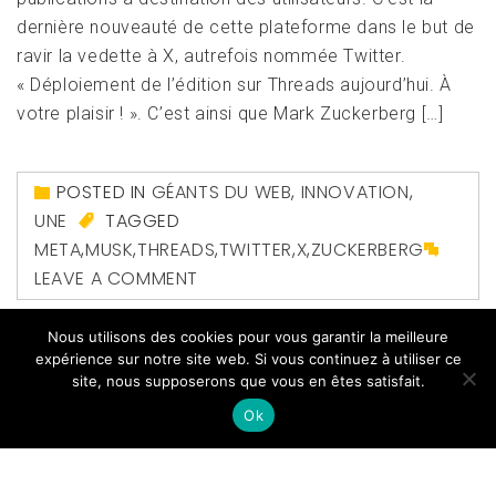
dernière nouveauté de cette plateforme dans le but de
ravir la vedette à X, autrefois nommée Twitter.
« Déploiement de l’édition sur Threads aujourd’hui. À
votre plaisir ! ». C’est ainsi que Mark Zuckerberg […]
POSTED IN
GÉANTS DU WEB
,
INNOVATION
,
UNE
TAGGED
META
,
MUSK
,
THREADS
,
TWITTER
,
X
,
ZUCKERBERG
LEAVE A COMMENT
Nous utilisons des cookies pour vous garantir la meilleure
expérience sur notre site web. Si vous continuez à utiliser ce
site, nous supposerons que vous en êtes satisfait.
Ok
Copyright All right reserved
|
Theme: Magazine Prime
by
Themeinwp