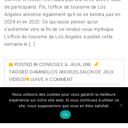
de participants. Pis, l’office de tourisme de Los
Angeles annonce également qu’il ne se tiendra pas en
2024 et en 2025. Ce qui laisse penser qu’on
s’achemine vers la fin de ce rendez-vous mythique.
L’office de tourisme de Los Angeles a publié cette
semaine le […]
POSTED IN
CONSOLES & JEUX
,
UNE
TAGGED
GAMING
,
LOS ANGELES
,
SALON DE JEUX
VIDÉOS
LEAVE A COMMENT
Nous utilisons des cookies pour vous garantir la meilleure
expérience sur notre site web. Si vous continuez à utiliser ce
site, nous supposerons que vous en êtes satisfait.
Ok
Copyright All right reserved
|
Theme: Magazine Prime