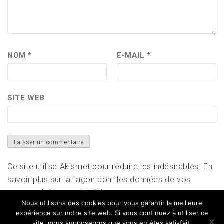
NOM
*
E-MAIL
*
SITE WEB
Ce site utilise Akismet pour réduire les indésirables.
En
savoir plus sur la façon dont les données de vos
commentaires sont traitées
.
Nous utilisons des cookies pour vous garantir la meilleure
expérience sur notre site web. Si vous continuez à utiliser ce
site, nous supposerons que vous en êtes satisfait.