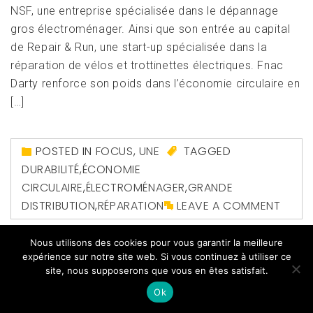
NSF, une entreprise spécialisée dans le dépannage
gros électroménager. Ainsi que son entrée au capital
de Repair & Run, une start-up spécialisée dans la
réparation de vélos et trottinettes électriques. Fnac
Darty renforce son poids dans l’économie circulaire en
[…]
POSTED IN
FOCUS
,
UNE
TAGGED
DURABILITÉ
,
ÉCONOMIE
CIRCULAIRE
,
ÉLECTROMÉNAGER
,
GRANDE
DISTRIBUTION
,
RÉPARATION
LEAVE A COMMENT
Nous utilisons des cookies pour vous garantir la meilleure
expérience sur notre site web. Si vous continuez à utiliser ce
site, nous supposerons que vous en êtes satisfait.
Ok