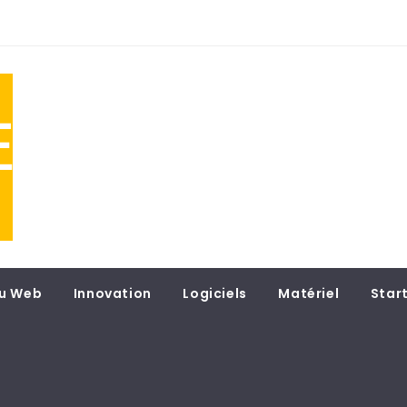
NE
 du
u Web
Innovation
Logiciels
Matériel
Star