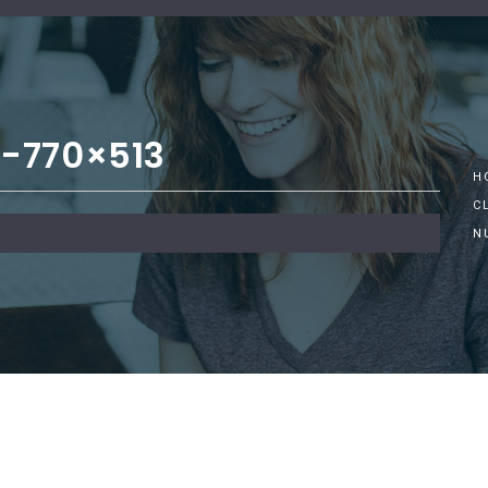
-770×513
H
C
N