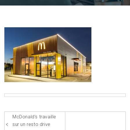
Navigation
McDonald’s travaille
de
sur un resto drive