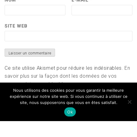
NOM
*
E-MAIL
*
SITE WEB
Ce site utilise Akismet pour réduire les indésirables.
En
savoir plus sur la façon dont les données de vos
commentaires sont traitées
.
Nous utilisons des cookies pour vous garantir la meilleure
expérience sur notre site web. Si vous continuez à utiliser ce
site, nous supposerons que vous en êtes satisfait.
Ok
Copyright All right reserved
|
Theme: Magazine Prime
by
Themeinwp