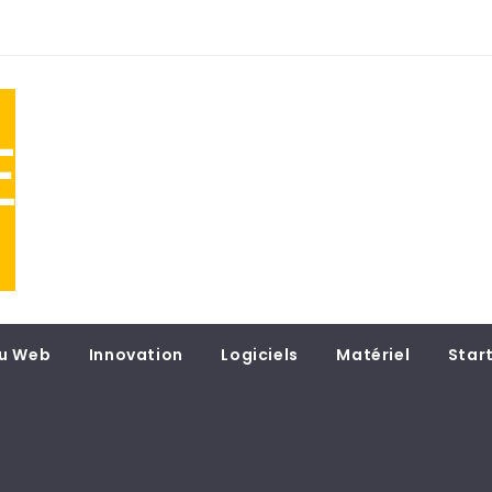
NE
 du
u Web
Innovation
Logiciels
Matériel
Star