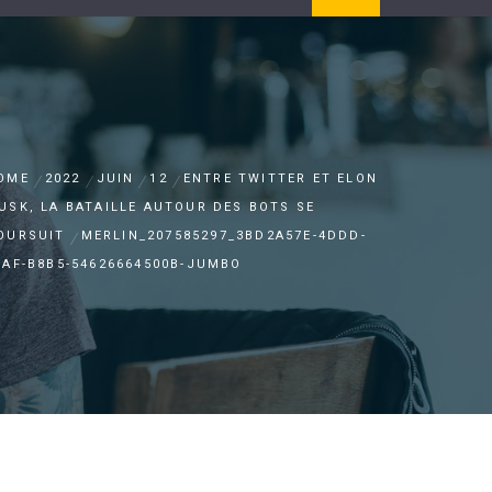
OME
2022
JUIN
12
ENTRE TWITTER ET ELON
USK, LA BATAILLE AUTOUR DES BOTS SE
OURSUIT
MERLIN_207585297_3BD2A57E-4DDD-
EAF-B8B5-54626664500B-JUMBO