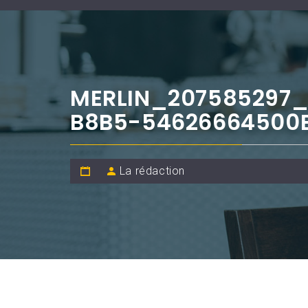
MERLIN_207585297
B8B5-54626664500
La rédaction