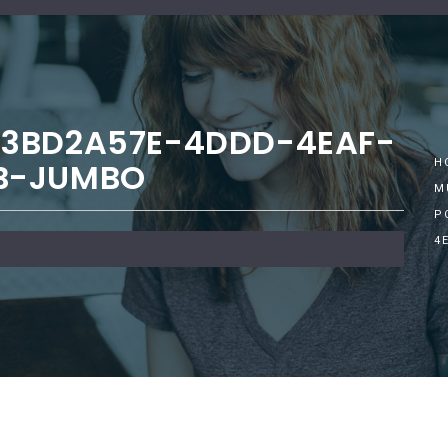
_3BD2A57E-4DDD-4EAF-
B-JUMBO
H
M
P
4