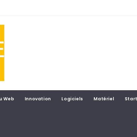
NE
 du
u Web
Innovation
Logiciels
Matériel
Star