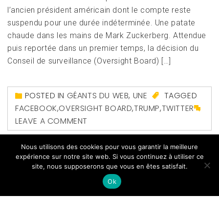
l’ancien président américain dont le compte reste
suspendu pour une durée indéterminée. Une patate
chaude dans les mains de Mark Zuckerberg. Attendue
puis reportée dans un premier temps, la décision du
Conseil de surveillance (Oversight Board) […]
POSTED IN
GÉANTS DU WEB
,
UNE
TAGGED
FACEBOOK
,
OVERSIGHT BOARD
,
TRUMP
,
TWITTER
LEAVE A COMMENT
Nous utilisons des cookies pour vous garantir la meilleure
expérience sur notre site web. Si vous continuez à utiliser ce
site, nous supposerons que vous en êtes satisfait.
Ok
Copyright All right reserved
|
Theme: Magazine Prime
by
Themeinwp