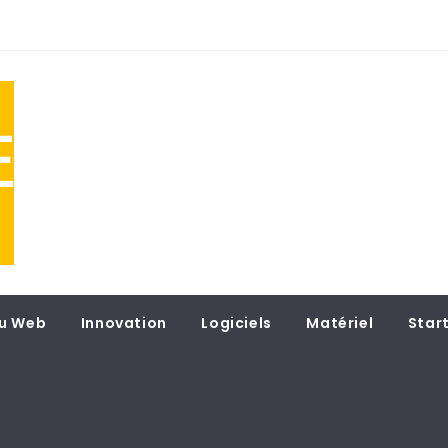
NE
 du
u Web
Innovation
Logiciels
Matériel
Star