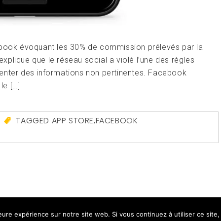
ebook évoquant les 30% de commission prélevés par la
plique que le réseau social a violé l’une des règles
résenter des informations non pertinentes. Facebook
le […]
TAGGED
APP STORE
,
FACEBOOK
ght All right reserved
|
Theme: Magazine Prime by
Them
leure expérience sur notre site web. Si vous continuez à utiliser ce sit