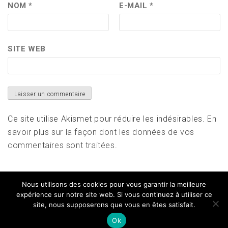
NOM
*
E-MAIL
*
SITE WEB
Ce site utilise Akismet pour réduire les indésirables.
En
savoir plus sur la façon dont les données de vos
commentaires sont traitées
.
Nous utilisons des cookies pour vous garantir la meilleure
expérience sur notre site web. Si vous continuez à utiliser ce
site, nous supposerons que vous en êtes satisfait.
Copyright All right reserved
|
Theme: Magazine Prime
by
Themeinwp
Ok