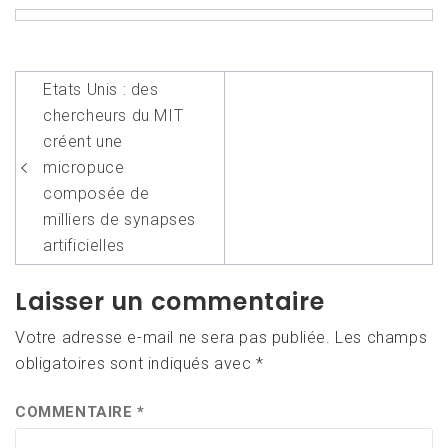
Navigation
Etats Unis : des
de
chercheurs du MIT
l’article
créent une
micropuce
composée de
milliers de synapses
artificielles
Laisser un commentaire
Votre adresse e-mail ne sera pas publiée.
Les champs
obligatoires sont indiqués avec
*
COMMENTAIRE
*