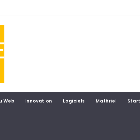
NE
 du
u Web
Innovation
Logiciels
Matériel
Star