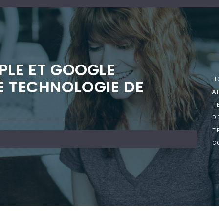
PLE ET GOOGLE
E TECHNOLOGIE DE
H
A
T
D
T
C