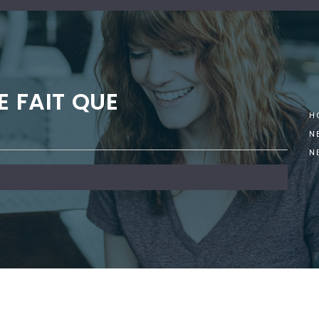
E FAIT QUE
H
N
N