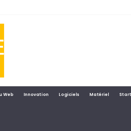
NE
 du
u Web
Innovation
Logiciels
Matériel
Star