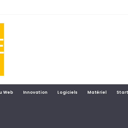
NE
 du
u Web
Innovation
Logiciels
Matériel
Star