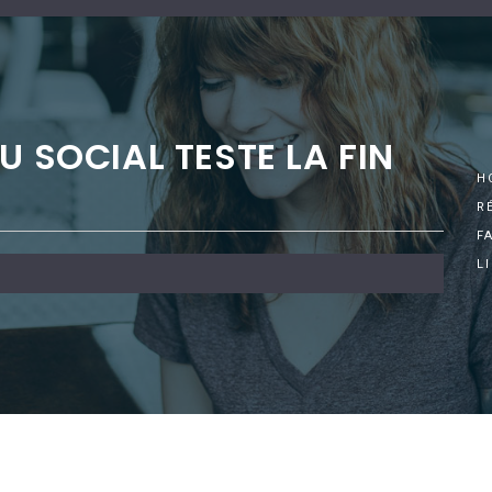
U SOCIAL TESTE LA FIN
H
R
F
L