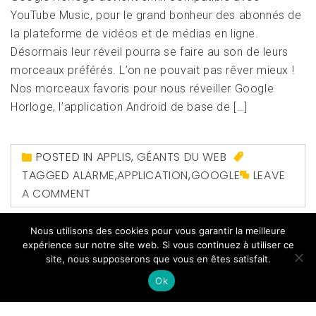
YouTube Music, pour le grand bonheur des abonnés de
la plateforme de vidéos et de médias en ligne.
Désormais leur réveil pourra se faire au son de leurs
morceaux préférés. L’on ne pouvait pas rêver mieux !
Nos morceaux favoris pour nous réveiller Google
Horloge, l’application Android de base de […]
POSTED IN
APPLIS
,
GÉANTS DU WEB
TAGGED
ALARME
,
APPLICATION
,
GOOGLE
LEAVE
A COMMENT
Nous utilisons des cookies pour vous garantir la meilleure
expérience sur notre site web. Si vous continuez à utiliser ce
site, nous supposerons que vous en êtes satisfait.
Ok
Copyright All right reserved
|
Theme: Magazine Prime