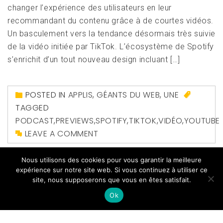
changer l’expérience des utilisateurs en leur
recommandant du contenu grâce à de courtes vidéos.
Un basculement vers la tendance désormais très suivie
de la vidéo initiée par TikTok. L’écosystème de Spotify
s’enrichit d’un tout nouveau design incluant […]
POSTED IN
APPLIS
,
GÉANTS DU WEB
,
UNE
TAGGED
PODCAST
,
PREVIEWS
,
SPOTIFY
,
TIKTOK
,
VIDÉO
,
YOUTUBE
LEAVE A COMMENT
Nous utilisons des cookies pour vous garantir la meilleure
expérience sur notre site web. Si vous continuez à utiliser ce
site, nous supposerons que vous en êtes satisfait.
Ok
Copyright All right reserved
|
Theme: Magazine Prime
by
Themeinwp