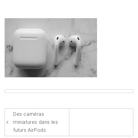
Navigation
Des caméras
de
miniatures dans les
l’article
futurs AirPods